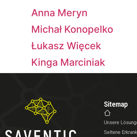
Anna Meryn
Michał Konopelko
Łukasz Więcek
Kinga Marciniak
Sitemap
Unsere Lösung
Seltene Erkran