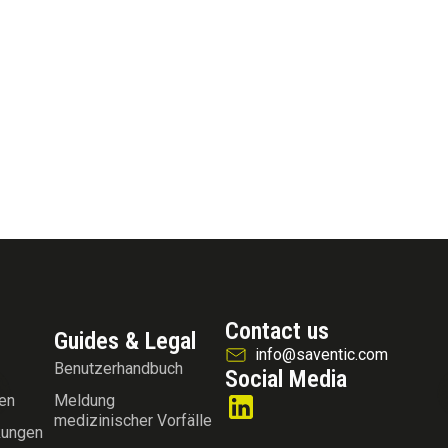
Contact us
Guides & Legal
info@saventic.com
Benutzerhandbuch
Social Media
en
Meldung
medizinischer Vorfälle
kungen