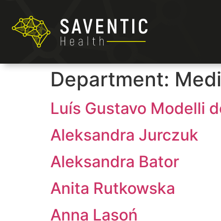
Department:
Medi
Luís Gustavo Modelli 
Aleksandra Jurczuk
Aleksandra Bator
Anita Rutkowska
Anna Lasoń