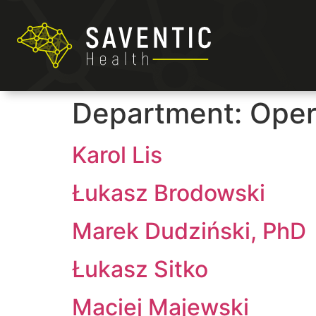
Department:
Oper
Karol Lis
Łukasz Brodowski
Marek Dudziński, PhD
Łukasz Sitko
Maciej Majewski